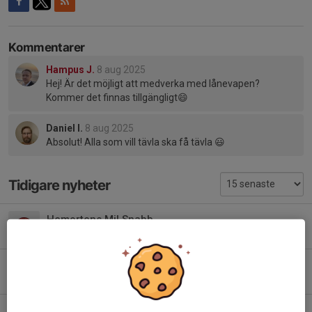
Kommentarer
Hampus J.
8 aug 2025
Hej! Är det möjligt att medverka med lånevapen?
Kommer det finnas tillgängligt😄
Daniel I.
8 aug 2025
Absolut! Alla som vill tävla ska få tävla 😃
Tidigare nyheter
Hemortens Mil Snabb
7 jul, 18:51
0
Förbundet skriver om nya vapenlagen e. möte med Polismyndigheten.
22 jun, 19:08
0
Trevlig Midsommar!