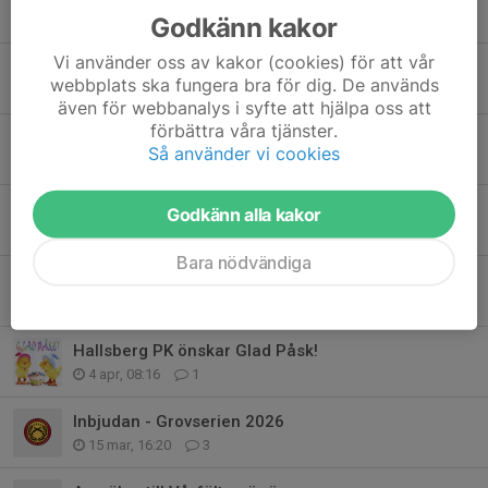
Godkänn kakor
19 jun, 06:50
1
Vi använder oss av kakor (cookies) för att vår
Funktionärer till Örebroträffen (5-6 september)
webbplats ska fungera bra för dig. De används
8 jun, 06:47
0
även för webbanalys i syfte att hjälpa oss att
förbättra våra tjänster.
Semestersnabben
Så använder vi cookies
4 jun, 20:55
0
Rikstävlingen på hemortens banor
Godkänn alla kakor
27 apr, 21:10
0
Bara nödvändiga
Rikstävling på hemortens banor
6 apr, 13:39
2
Hallsberg PK önskar Glad Påsk!
4 apr, 08:16
1
Inbjudan - Grovserien 2026
15 mar, 16:20
3