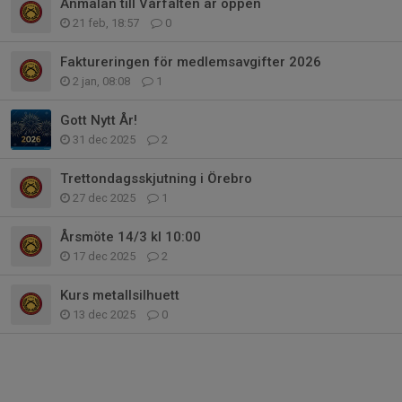
Anmälan till Vårfälten är öppen
21 feb, 18:57
0
Faktureringen för medlemsavgifter 2026
2 jan, 08:08
1
Gott Nytt År!
31 dec 2025
2
Trettondagsskjutning i Örebro
27 dec 2025
1
Årsmöte 14/3 kl 10:00
17 dec 2025
2
Kurs metallsilhuett
13 dec 2025
0